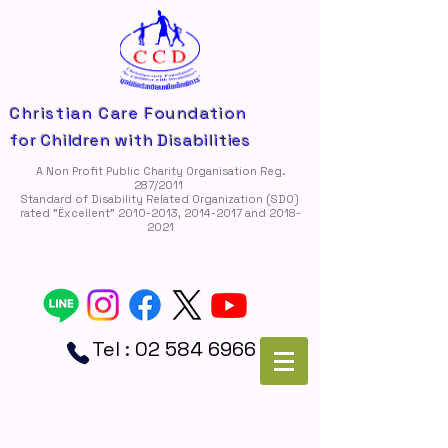
Christian Care Foundation
for Children with Disabilities
A Non Profit Public Charity Organisation Reg.
287/2011
Standard of Disability Related Organization (SDO)
rated "Ëxcellent"
2010-2013
,
2014-2017
and
2018-
2021
Tel :
02 584 6966