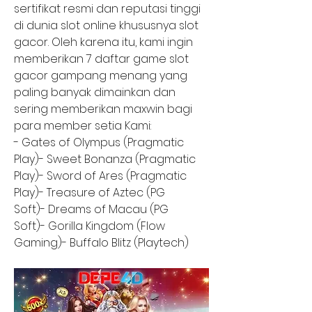
sertifikat resmi dan reputasi tinggi 
di dunia slot online khususnya slot 
gacor. Oleh karena itu, kami ingin 
memberikan 7 daftar game slot 
gacor gampang menang yang 
paling banyak dimainkan dan 
sering memberikan maxwin bagi 
para member setia Kami:
- Gates of Olympus (Pragmatic 
Play)- Sweet Bonanza (Pragmatic 
Play)- Sword of Ares (Pragmatic 
Play)- Treasure of Aztec (PG 
Soft)- Dreams of Macau (PG 
Soft)- Gorilla Kingdom (Flow 
Gaming)- Buffalo Blitz (Playtech)