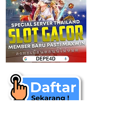
What We Do