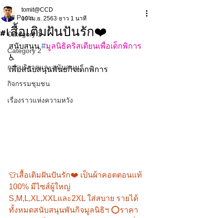
tomit@CCD
All Posts
10 เม.ย. 2563
ยาว 1 นาที
#เสื้อเติมฝันปันรัก❤️
Category 1
สนับสนุน 
#
มูลนิธิคริสเตียนเพื่อเด็กพิการ
Category 2
♿️
การบริจาคและสนับสนุน
เพื่อสนับสนุนพันธกิจเด็กพิการ
กิจกรรมชุมชน
เรื่องราวแห่งความหวัง
👕เสื้อเติมฝันปันรัก❤️ เป็นผ้าคอตตอนแท้ 
100% มีไซส์ผู้ใหญ่ 
S,M,L,XL,XXLและ2XL ใส่สบาย รายได้
ทั้งหมดสนับสนุนพันกิจมูลนิธิฯ ⭕️ราคา 