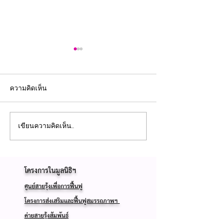
ความคิดเห็น
เขียนความคิดเห็น…
ทำไมโครงการอาหารกลาง
เรื่องราวแห่งควา
วันสำหรับเด็กพิการยังคง
ครอบครัวที่ไม่ยอ
ต้องการการสนับสนุนจาก
โชคชะตา
โครงการในมูลนิธิฯ
​
สาธารณะ
ศูนย์สายรุ้งเพื่อการฟื้นฟู
โครงการส่งเสริมและฟื้นฟูสมรรถภาพฯ
ค่ายสายรุ้งสัมพันธ์