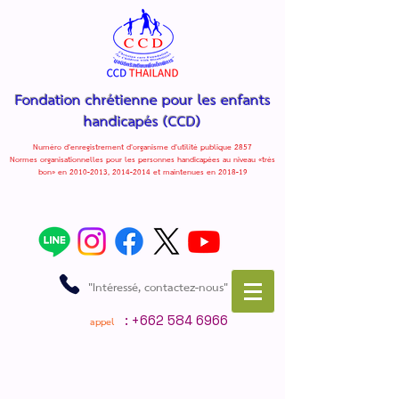
Fondation chrétienne pour les enfants
handicapés
(CCD)
Numéro d'enregistrement d'organisme d'utilité publique 2857
Normes organisationnelles pour les personnes handicapées au niveau «très
bon» en 2010-2013, 2014-2014 et maintenues en 2018-19
"Intéressé, contactez-nous"
: +662 584 6966
appel