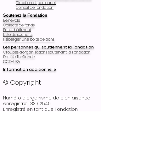
Direction et personnel
Conseil de fondation
Soutenez la Fondation
Bénévole
Collecte de fonds
Futur bâtiment
Liste de souhaits
Héberger une boîte de dons
Les personnes qui soutiennent la Fondation
Groupes d'organisations soutenant la Fondation
For Life Thaïlande
CCD-USA
Information additionnelle
© Copyright
Numéro d'organisme de bienfaisance
enregistré: T83 / 2540
Enregistré en tant que Fondation
thaïlandaise en 1997 et audité chaque
année
Reconnu en tant qu'organisme de
société publique à but non lucratif,
enregistrement 2857 en 2011