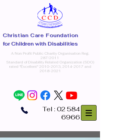
Christian Care Foundation
for Children with Disabilities
A Non Profit Public Charity Organisation Reg.
287/2011
Standard of Disability Related Organization (SDO)
rated "Ëxcellent"
2010-2013
,
2014-2017
and
2018-2021
Tel :
02 584
6966