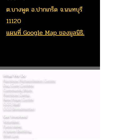
ต.บางพูด อ.ปากเกร็ด จ.นนทบุรี
11120
แผนที่ Google Map ของมูลนิธิ.
What We Do
Rainbow Rehabilitation Centre
Day Care Centres
Community Work
Rainbow Camp
New Hope Centre
CCD Staff
CCD Boradmerber
Get Involved
Volunteer
Fund-raise
A future Building
Wish List
Host a Donation Box