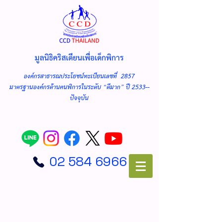
มูลนิธิคริสเตียนเพื่อเด็กพิการ
องค์กรสาธารณประโยชน์ทะเบียนเลขที่ 2857
มาตรฐานองค์กรด้านคนพิการในระดับ “ดีมาก” ปี 2533--
ปัจจุบัน
02 584 6966