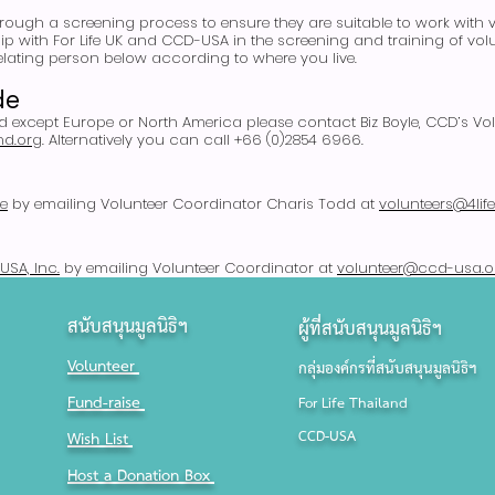
through a screening process to ensure they are suitable to work with
ip with For Life UK and CCD-USA in the screening and training of vol
elating person below according to where you live.
de
rld except Europe or North America please contact Biz Boyle, CCD’s Vo
nd.org
. Alternatively you can call +66 (0)2854 6966.
fe
by emailing Volunteer Coordinator Charis Todd at
volunteers@4lif
SA, Inc.
by emailing Volunteer Coordinator at
volunteer@ccd-usa.o
สนับสนุนมูลนิธิฯ
ผู้ที่สนับสนุนมูลนิธิฯ
Volunteer
กลุ่มองค์กรที่สนับสนุนมูลนิธิฯ
Fund-raise
For Life Thailand
CCD-USA
Wish List
Host a Donation Box