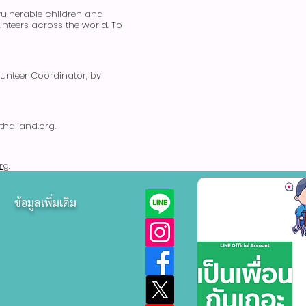
 vulnerable children and
unteers across the world. To
lunteer Coordinator, by
ethailand.org
.
rg
.
ข้อมูลเพิ่มเติม