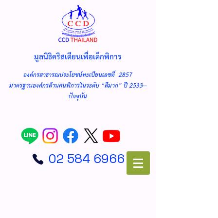
มูลนิธิคริสเตียนเพื่อเด็กพิการ
องค์กรสาธารณประโยชน์ทะเบียนเลขที่ 2857
มาตรฐานองค์กรด้านคนพิการในระดับ “ดีมาก” ปี 2533--
ปัจจุบัน
02 584 6966