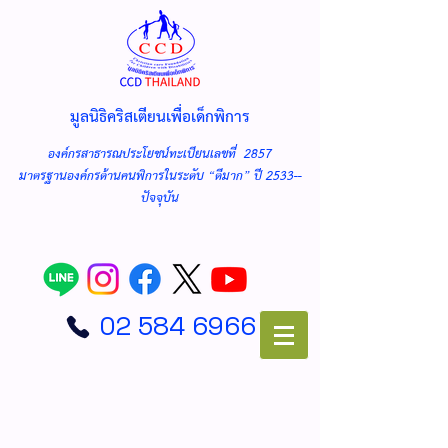
มูลนิธิคริสเตียนเพื่อเด็กพิการ
องค์กรสาธารณประโยชน์ทะเบียนเลขที่ 2857
มาตรฐานองค์กรด้านคนพิการในระดับ “ดีมาก” ปี 2533--
ปัจจุบัน
02 584 6966